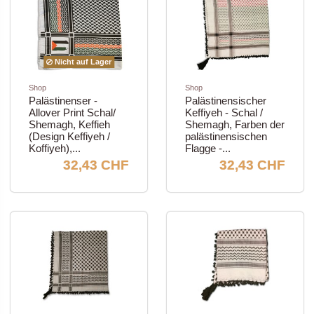
Nicht auf Lager
Shop
Shop
Palästinenser -
Palästinensischer
Allover Print Schal/
Keffiyeh - Schal /
Shemagh, Keffieh
Shemagh, Farben der
(Design Keffiyeh /
palästinensischen
Koffiyeh),...
Flagge -...
32,43 CHF
32,43 CHF