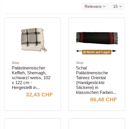
Relevanz
15
Nicht auf Lager
Shop
Shop
Palästinensischer
Schal
Keffieh, Shemagh,
Palästinensische
schwarz/ weiss, 102
Tatreez Oriental
x 122 cm -
(Handgestickte
Hergestellt in...
Stickerei) in
klassischen Farben...
32,43 CHF
86,48 CHF