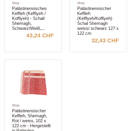
Shop
Shop
Palästinensisches
Palästinensischer
Keffieh (Keffiyeh /
Keffieh
Koffiyeh) - Schal/
(Keffiyeh/Koffiyeh)
Shemagh,
Schal Shemagh
Schwarz/Weiß,...
weiss/ schwarz 127 x
122 cm
43,24 CHF
32,43 CHF
Shop
Palästinensischer
Keffieh, Shemagh,
Rot / weiss, 102 x
122 cm - Hergestellt
in Palästina