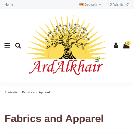
Home
Deutsch
Wishlist (
0
)
0
Startseite
Fabrics and Apparel
Fabrics and Apparel