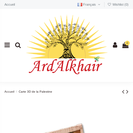
Accueil
Français
Wishlist (
0
)
0
Accueil
Carte 3D de la Palestine