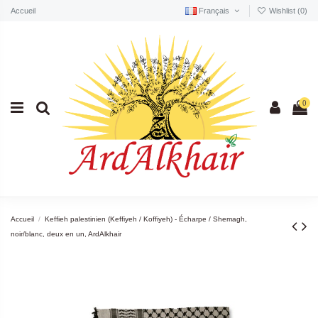
Accueil
Français
Wishlist (
0
)
0
Accueil
Keffieh palestinien (Keffiyeh / Koffiyeh) - Écharpe / Shemagh,
noir/blanc, deux en un, ArdAlkhair