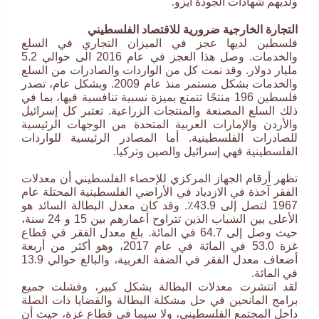
ولديهم شهادات الجودة ايزو.
التجارة الخارجية ضرورية للاقتصاد الفلسطيني
فلسطين لديها عجز في الميزان التجاري في السلع
والخدمات. وصل هذا العجز في عام 2016 الى حوالي 5.2
مليار دولار. وقد نمت كل من الواردات والصادرات من السلع
والخدمات بشكل مستمر منذ عام 2009. وبشكل عام، تصدر
فلسطين 196 منتجًا تتمتع بميزة نسبية تنافسية فيها، بما في
ذلك السلع المصنعة والمنتجات الزراعية. تعتبر كل إسرائيل
والأردن والإمارات العربية المتحدة من الوجهات الرئيسية
للصادرات الفلسطينية. أما المصادر الرئيسية للواردات
الفلسطينية فهي إسرائيل والصين وتركيا.
تظهر أرقام الجهاز المركزي للإحصاء الفلسطيني أن معدلات
الفقر آخذة في الازدياد في الأراضي الفلسطينية المحتلة عام
1967 لتصل إلى 43.9٪. وقد كان معدل البطالة السائد هو
الأعلى بين الشباب الذين تتراوح أعمارهم بين 15 و 24 سنة،
حيث وصل إلى 64.7 في المائة. بلغ معدل الفقر في قطاع
غزة 53.0 في المائة في عام 2017، وهو أكثر من أربعة
أضعاف معدل الفقر في الضفة الغربية، والبالغ حوالي 13.9
في المائة.
لقد انتشرت معدلات البطالة بشكل كبير، وفشلت جميع
برامج المانحين في حل مشكلة البطالة والقضايا ذات الصلة
داخل المجتمع الفلسطيني، ولا سيما في قطاع غزة، حيث أن