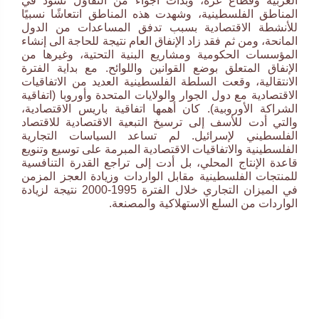
الغربية وقطاع غزة، وبدأت أجواء من التفاؤل تسود في
المناطق الفلسطينية، وشهدت هذه المناطق انتعاشًا نسبيًا
للأنشطة الاقتصادية بسبب تدفق المساعدات من الدول
المانحة، ومن ثم فقد زاد الإنفاق العام نتيجة للحاجة الى إنشاء
المؤسسات الحكومية ومشاريع البنية التحتية، وغيرها من
الإنفاق المتعلق بوضع القوانين واللوائح. مع بداية الفترة
الانتقالية، وقعت السلطة الفلسطينية العديد من الاتفاقيات
الاقتصادية مع دول الجوار والولايات المتحدة وأوروبا (اتفاقية
الشراكة الأوروبية). كان أهمها اتفاقية باريس الاقتصادية،
والتي أدت للأسف إلى ترسيخ التبعية الاقتصادية للاقتصاد
الفلسطيني لإسرائيل. لم تساعد السياسات التجارية
الفلسطينية والاتفاقيات الاقتصادية المبرمة على توسيع وتنويع
قاعدة الإنتاج المحلي، بل أدت إلى تراجع القدرة التنافسية
للمنتجات الفلسطينية مقابل الواردات وزيادة العجز المزمن
في الميزان التجاري خلال الفترة 1995-2000 نتيجة لزيادة
الواردات من السلع الاستهلاكية والمصنعة.