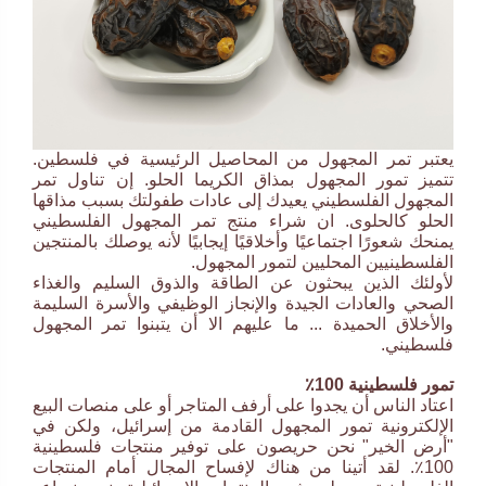
يعتبر تمر المجهول من المحاصيل الرئيسية في فلسطين.
تتميز تمور المجهول بمذاق الكريما الحلو. إن تناول تمر
المجهول الفلسطيني يعيدك إلى عادات طفولتك بسبب مذاقها
الحلو كالحلوى. ان شراء منتج تمر المجهول الفلسطيني
يمنحك شعورًا اجتماعيًا وأخلاقيًا إيجابيًا لأنه يوصلك بالمنتجين
الفلسطينيين المحليين لتمور المجهول
.
لأولئك الذين يبحثون عن الطاقة والذوق السليم والغذاء
الصحي والعادات الجيدة والإنجاز الوظيفي والأسرة السليمة
والأخلاق الحميدة ... ما عليهم الا أن يتبنوا تمر المجهول
فلسطيني
.
تمور فلسطينية 100٪
اعتاد الناس أن يجدوا على أرفف المتاجر أو على منصات البيع
الإلكترونية تمور المجهول القادمة من إسرائيل، ولكن في
"أرض الخير" نحن حريصون على توفير منتجات فلسطينية
100٪. لقد أتينا من هناك لإفساح المجال أمام المنتجات