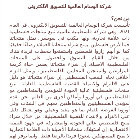
شركة الوسام العالمية للتسويق الالكتروني
من نحن؟
تأسست شركة الوسام العالمية للتسويق الالكتروني في العام
2021. وهي شركة فلسطينية عالمية تبيع منتجات فلسطينية
ذات علامة تجارية، ولها مكتب في سويسرا. تمثل منتجاتنا
حبنا لأرض فلسطين. يمنح شراء منتجاتنا العملاء رضاءًا حقيقيًا
كما لو أنهم زاروا فلسطين واستمتعوا بلحظات فريدة هناك
من خلال القيام بالتسوق والحصول على المنتجات
الفلسطينية الاصيلة. إن شراء منتجاتنا يضمن حياة كريمة
للمزارعين والمنتجين المحليين الفلسطينيين، ويمثل التزام
أخلاقي تجاه الشعب الفلسطيني. إن شراء منتجاتنا هو دليل
على الالتزام والانتماء للقضية الفلسطينية العادلة. نبيع
منتجات فلسطينية عالية الجودة للمؤيدين والمتعاطفين مع
الفلسطينيين في أوروبا وأماكن أخرى من العالم. نحن نقدم
لمؤيدي الفلسطينيين والمتعاطفين معهم في الشتات وفي
أوروبا الفرصة للقيام بما هو مفيد وعملي وهو يشكل دليل
على الالتزام والانتماء للقضية الفلسطينية، من خلال شراء
منتج فلسطيني عالي الجودة، والمشاركة في جهود التنمية
الاقتصادية. إن استهلاك منتجاتنا الأصيلة ذات العلامة التجارية
لا يمنح المستهلكين شعورًا فريدًا بالرضا فقط، وانما يوفر لهم