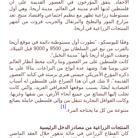
الأحفاد. يتفق المؤرخون في العصور القديمة على أن
فلسطين لديها أقدم مدينة في العالم، مدينة أريحا، وهي أول
مستوطنة زراعية تظهر مع تنظيم اجتماعي واقتصاد منتج. تعد
مزارع الموز والبطيخ والبرتقال والجريب فروت من أشهر
المنتجات الزراعية في أريحا.
وفقًا لليونسكو ، "تطورت أول مستوطنة دائمة في موقع أريحا
بالقرب من نبع عين السلطان بين 9500 و 9000 قبل الميلاد.
وصفت التوراة أريحا بأنها "مدينة النخيل
.
"
كانت فلسطين على مر العصور وما زالت محط أنظار العالم
حتى يومنا هذا. وشهد عدة أنواع من النزاعات. بناءًا على ما
ذكره المؤرخ الأمريكي جيمس هنري برستد في كتابه "العصور
القديمة"، لا شك في أن هذا الصراع على فلسطين له أسباب
اقتصادية أيضًا، بسبب موقعها الجغرافي الفريد، والتي كانت
تجلب إليها البضائع من جميع أنحاء الأرض، من شقها وغربها،
وكانت القوافل التجارية تتنقل من وإلى فلسطين حاملة بضائع
[1]
متنوعة من كل ما يحتاجه المرء.
المنتجات الزراعية من مصادر الدخل الرئيسية
كان القطاع الزراعي في حالة تدهور خلال العقد الماضي