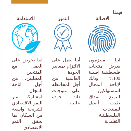
قيمنا
الاصالة
التميز
الاستدامة
اننا ملتزمون
أننا نعمل على
اننا نحرص على
بعرض منتجات
الالتزام بمعايير
العمل مع
فلسطينية اصيلة
الجودة
المنتجين
100% وذلك
العالمية
من
المحليين، من
لإتاحة المجال
أجل
المحافظة
أجل اتاحة
للمستهلكين
على منتوجات
المجال
للتمتع بمذاق
ذات جودة
لمشاركة ثمار
طيب أصيل
عالية.
النمو الاقتصادي
للمنتجات
لشريحة واسعة
الفلسطينية
من السكان بما
التقليدية.
يحقق النمو
الاقتصادي