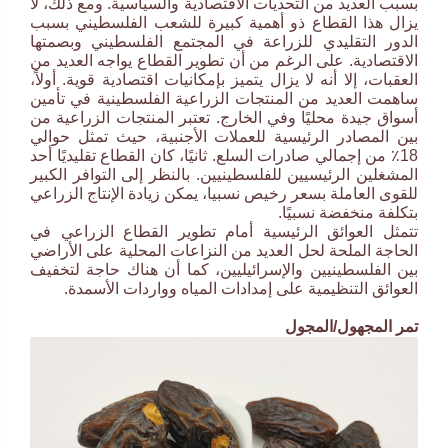
بسبب العديد من التحديات الاقتصادية والسياسية. ومع ذلك، لا
يزال هذا القطاع ذو أهمية كبيرة للشعب الفلسطيني بسبب
الدور التقليدي للزراعة في المجتمع الفلسطيني وبصمتها
الاقتصادية. على الرغم من أن تطوير القطاع يواجه العديد من
العقبات، إلا أنه لا يزال يتميز بإمكانيات اقتصادية قوية. أولاً،
ساهمت العديد من المنتجات الزراعية الفلسطينية في تأمين
أسواق جيدة محليًا وفي الخارج. تعتبر المنتجات الزراعية من
بين المصادر الرئيسية للعملات الأجنبية، حيث تمثل حوالي
18٪ من إجمالي صادرات السلع. ثانيًا، كان القطاع تقليديًا أحد
المشغلين الرئيسيين للفلسطينيين. بالنظر إلى التوافر الكبير
للقوى العاملة بسعر رخيص نسبيا، يمكن زيادة الإنتاج الزراعي
بتكلفة منخفضة نسبيًا.
تتمثل العوائق الرئيسية أمام تطوير القطاع الزراعي في
الحاجة الملحة لحل العديد من النزاعات المحلية على الأراضي
بين الفلسطينيين والإسرائيليين، كما أن هناك حاجة لتخفيف
العوائق التنظيمية على إمدادات المياه وواردات الأسمدة.
تمر المجهول/المجول