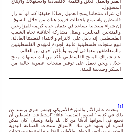
الفقر والعمل اللائق والتنمية الاقتصادية والاستهلاك والإنتاج
المسؤول.
ان شراء منتجاتنا يمنح العميل رضاءًا حقيقيًا كما لو أنه زار
فلسطين واستمتع بلحظات فريدة هناك من خلال التسوق.
إن شراء منتجاتنا يساعد في ضمان حياة كريمة للمزارعين
والمنتجين المحليين، ويمثل مشاركة أخلاقية تجاه الشعب
الفلسطيني. إنه دليل على الالتزام والانتماء لقضيتنا العادلة.
نبيع منتجات فلسطينية عالية الجودة لمؤيدي الفلسطينيين
والمتعاطفين معها في أوروبا وأماكن أخرى من العالم.
عند شرائك للمنتج الفلسطيني تأكد من أنك تستهلك منتج
حلال، ونحن نعمل على توفير منتجات عضوية خالية من
السكر وصديقة للبيئة.
[1]
يتحدث عالم الآثار والمؤرخ الأمريكي جيمس هنري برستد عن
ذلك في كتابه "العصور القديمة" قائلاً: "استطاعت فلسطين أن
تجمع في أسواقها أناسًا من كل بلد وأمة ولسان. كان يمكن
للمرء أن يشهد في تلك الأسواق منتجات الصناعة اليدوية
المصرية من أثمن الجواهر والأواني النحاسية المتنوعة ومنتجات