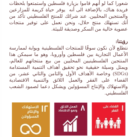
شعورا كما لو أنهم قاموا بزيارة فلسطين واستمتعوا بلحظات
فريدة هناك، بالإضافة الى أنه يوفر حياة كريمة للمزارعين
والمنتجين المحليين. عند شرائك للمنتج الفلسطيني تأكد من
أنك تستهلك منتج حلال، ونحن نعمل على توفير منتجات
عضوية خالية من السكر وصديقة للبيئة
.
رؤيتنا:
نتطلع لأن نكون سوقًا للمنتجات الفلسطينية وبوابة لممارسة
الأعمال التجارية بين فلسطين وأوروبا، وهو ما سيمكن هذا
المنتجين الفلسطينيين المحليين من بيع منتجاتهم للعالم،
ويمثل وسيلة حقيقية نحو تحقيق أهداف التنمية المستدامة
(SDGs)
وخاصة الأهداف الأول والثامن والثاني عشر، من
القضاء على الفقر والعمل اللائق والتنمية الاقتصادية
والاستهلاك والإنتاج المسؤولين ويشكل دعما لصمود الشعب
الفلسطيني
.