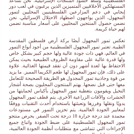
الفلسطينية وسط حشود المنتجات الإسرائيلية. نحن نساعد
المستهلكين الأخلاقيين المتميزين الذين يرغبون في لعب دور
إيجابي في دعم المزارعين الفلسطينيين المحليين لتمور
المجهول، الذين يواجهون اضطهاد الاحتلال الإسرائيلي. نحن
نضمن حصول المنتجين المحليين على أسعار مناسبة تضمن
لهم حياة كريمة.
تعكس تمور المجهول أيضًا بركة أرض فلسطين المقدسة
الطيبة. تعتبر تمور المجهول الفلسطينية من أجود أنواع التمور
في العالم، فهي ذات جودة عالية ولها حجم كبير بشكل خاص
ولها قدرة عالية على مقاومة الظروف الطبيعية بحيث يمكن
الاحتفاظ بها لعدة أشهر دون أن تفقد قيمتها الغذائية. علاوة
على ذلك، فإن تمور المجهول لها طعم الكريما المميز. ما يزيد
من قوة وجاذبية تمور المجدول هو الطريقة الصحيحة للتعامل
معها حتى قبل نضجها. يهتم المنتجون المحليون بصحة أشجار
النخيل ويقومون بتغطية تمور المجهول بأكياس لحمايتها من
الحشرات والآفات الزراعية الأخرى. يتم قطف تمور المجهول
يدويًا ونقلها وفرزها وتعبئتها باستخدام أحدث التقنيات ووفقًا
لمعايير الجودة العالمية. يتم تخزين التمور في مستودعات
مجمدة عند درجة حرارة 18 درجة تحت الصفر. يحرص منتجو
تمور المجهول الفلسطينية على ضبط الجودة واتباع جميع
الإجراءات التي تتماشى مع متطلبات أنظمة الجودة العالمية،