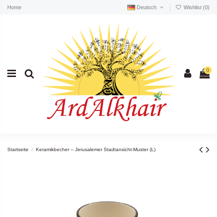
Home
Deutsch
Wishlist (
0
)
0
Startseite
Keramikbecher – Jerusalemer Stadtansicht-Muster (L)