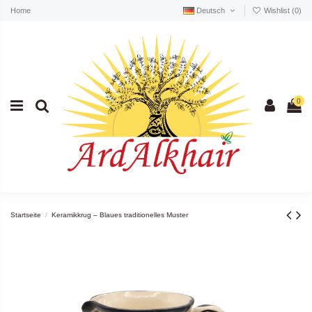
Home
Deutsch
Wishlist (
0
)
0
Startseite
Keramikkrug – Blaues traditionelles Muster