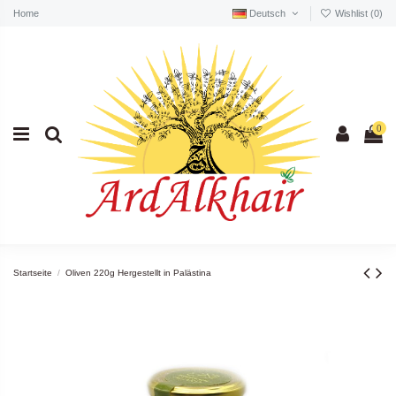
Home
Deutsch
Wishlist (
0
)
0
Startseite
Oliven 220g Hergestellt in Palästina