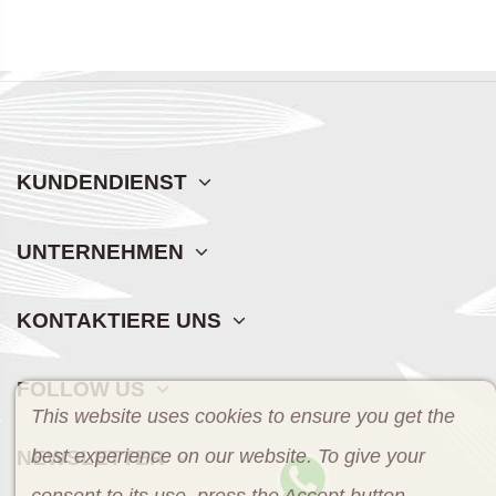
KUNDENDIENST
UNTERNEHMEN
KONTAKTIERE UNS
FOLLOW US
This website uses cookies to ensure you get the
best experience on our website. To give your
NEWSLETTER
consent to its use, press the Accept button.