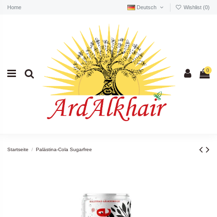
Home
Deutsch
Wishlist (
0
)
0
Startseite
Palästina-Cola Sugarfree