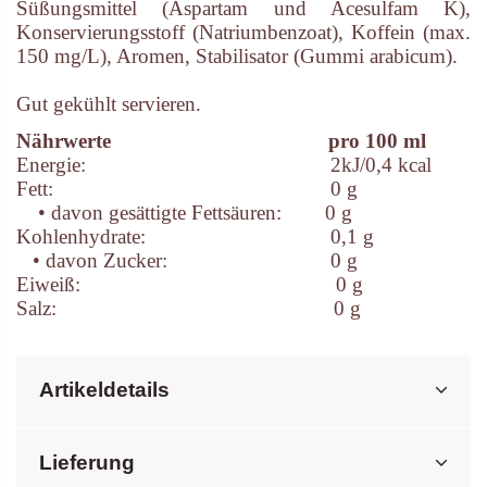
Süßungsmittel (Aspartam und Acesulfam K),
Konservierungsstoff (Natriumbenzoat), Koffein (max.
150 mg/L), Aromen, Stabilisator (Gummi arabicum).
Gut gekühlt servieren.
Nährwerte
pro 100 ml
Energie:
2kJ/0,4 kcal
Fett:
0 g
• davon gesättigte Fettsäuren:
0 g
Kohlenhydrate:
0,1 g
• davon Zucker:
0 g
Eiweiß:
0 g
Salz:
0 g
Artikeldetails
Lieferung