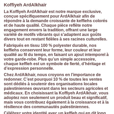
Koffiyeh ArdAlkhair
La
Koffiyeh ArdAlkhair
est notre marque exclusive,
conçue spécifiquement pour ArdAlkhair afin de
répondre à la demande croissante de keffiehs colorés
et de haute qualité. Chaque pièce reflète notre
engagement envers la tradition, offrant une large
variété de motifs vibrants qui s'adaptent aux goûts
divers tout en restant fidèles à ses racines culturelles.
Fabriqués en tissu 100 % polyester durable, nos
keffiehs conservent leur forme, leur couleur et leur
qualité au fil du temps, en faisant un ajout intemporel à
votre garde-robe. Plus qu’un simple accessoire,
chaque keffieh est un symbole de fierté, d’héritage et
d’expression personnelle.
Chez ArdAlkhair, nous croyons en l’importance de
redonner. C’est pourquoi 10 % de toutes les ventes
sont dédiés à soutenir des organisations locales
palestiniennes œuvrant dans les secteurs agricoles et
médicaux. En choisissant la
Koffiyeh ArdAlkhair
, vous
adoptez non seulement un produit beau et significatif,
mais vous contribuez également à la croissance et à la
résilience des communautés palestiniennes.
Célébrez votre identité avec un keffieh qui en dit long