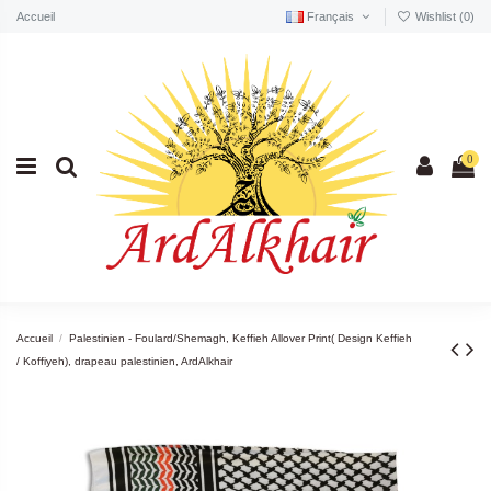
Accueil
Français
Wishlist (
0
)
0
Accueil
Palestinien - Foulard/Shemagh, Keffieh Allover Print( Design Keffieh
/ Koffiyeh), drapeau palestinien, ArdAlkhair